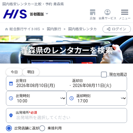
国内格安レンタカー比較・予約 青森県
首都圏版
店舗
会員サービス
メニュー
総合旅行サイトHIS
国内旅行
国内格安レンタカー比較・検索・予約
ログイン
青森県のレンタカーを検索
今日
明日
現在地周辺
出発場所
*必須
出発店舗に返却
乗捨利用