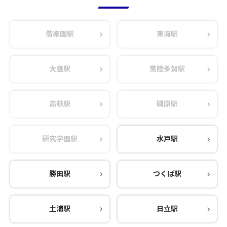
偕楽園駅
東海駅
大甕駅
常陸多賀駅
高萩駅
磯原駅
研究学園駅
水戸駅
勝田駅
つくば駅
土浦駅
日立駅