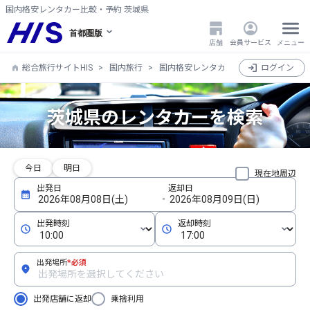
国内格安レンタカー比較・予約 茨城県
首都圏版
店舗
会員サービス
メニュー
総合旅行サイトHIS
国内旅行
国内格安レンタカー比較・検索・予約
ログイン
茨城県のレンタカーを検索
今日
明日
現在地周辺
出発場所
*必須
出発店舗に返却
乗捨利用