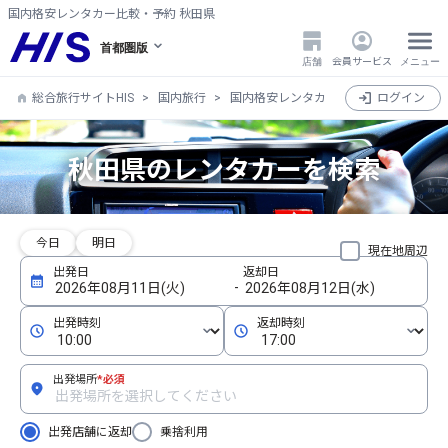
国内格安レンタカー比較・予約 秋田県
首都圏版
店舗
会員サービス
メニュー
総合旅行サイトHIS
国内旅行
国内格安レンタカー比較・検索・予約
ログイン
秋田県のレンタカーを検索
今日
明日
現在地周辺
出発場所
*必須
出発店舗に返却
乗捨利用