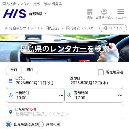
国内格安レンタカー比較・予約 福島県
首都圏版
店舗
会員サービス
メニュー
総合旅行サイトHIS
国内旅行
国内格安レンタカー比較・検索・予約
ログイン
福島県のレンタカーを検索
今日
明日
現在地周辺
出発場所
*必須
出発店舗に返却
乗捨利用