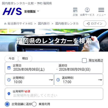
国内格安レンタカー比較・予約 福岡県
首都圏版
店舗
会員サービス
メニュー
総合旅行サイトHIS
国内旅行
国内格安レンタカー比較・検索・予約
ログイン
福岡県のレンタカーを検索
今日
明日
現在地周辺
出発場所
*必須
出発店舗に返却
乗捨利用