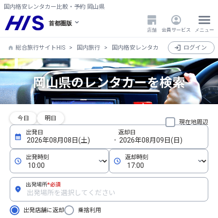
国内格安レンタカー比較・予約 岡山県
首都圏版
店舗
会員サービス
メニュー
総合旅行サイトHIS
国内旅行
国内格安レンタカー比較・検索・予約
ログイン
岡山県のレンタカーを検索
今日
明日
現在地周辺
出発場所
*必須
出発店舗に返却
乗捨利用