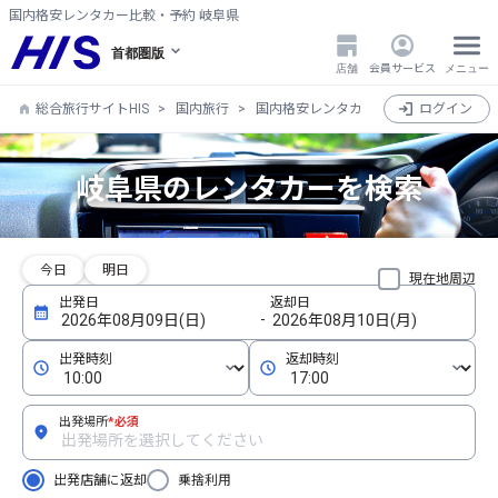
国内格安レンタカー比較・予約 岐阜県
首都圏版
店舗
会員サービス
メニュー
総合旅行サイトHIS
国内旅行
国内格安レンタカー比較・検索・予約
ログイン
岐阜県のレンタカーを検索
今日
明日
現在地周辺
出発場所
*必須
出発店舗に返却
乗捨利用