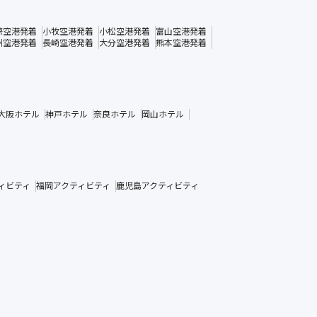
際空港発着
小牧空港発着
小松空港発着
富山空港発着
州空港発着
長崎空港発着
大分空港発着
熊本空港発着
大阪ホテル
神戸ホテル
奈良ホテル
岡山ホテル
ィビティ
福岡アクティビティ
鹿児島アクティビティ