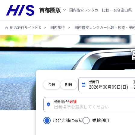
首都圏版
国内格安レンタカー比較・予約 富山県
総合旅行サイトHIS
国内旅行
国内格安レンタカー比較・検索・予
今日
明日
出発場所
*必須
出発店舗に返却
乗捨利用