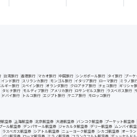
行
台湾旅行
香港旅行
マカオ旅行
中国旅行
シンガポール旅行
タイ旅行
プーケ
インド旅行
スリランカ旅行
モンゴル旅行
イタリア旅行
ローマ旅行
ミラノ旅
ベルギー旅行
スペイン旅行
オランダ旅行
クロアチア旅行
チェコ旅行
ギリシャ
タヒチ旅行
モルディブ旅行
アメリカ旅行
ロサンゼルス旅行
ラスベガス旅行
ドバイ旅行
トルコ旅行
エジプト旅行
ケニア旅行
モロッコ旅行
港航空券
上海航空券
北京航空券
大連航空券
バンコク航空券
プーケット航空券
プール航空券
デンパサール航空券
ジャカルタ航空券
デリー航空券
ムンバイ航空
ラスベガス航空券
シアトル航空券
ニューヨーク航空券
シカゴ航空券
オーラン
パリ航空券
ローマ航空券
ミラノ航空券
フランクフルト航空券
デュッセルドル