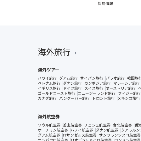
採用情報
海外旅行
海外ツアー
ハワイ旅行
グアム旅行
サイパン旅行
パラオ旅行
韓国旅
ベトナム旅行
ダナン旅行
カンボジア旅行
マレーシア旅行
イギリス旅行
ドイツ旅行
スイス旅行
オーストリア旅行
ゴールドコースト旅行
ニュージーランド旅行
フィジー旅行
カナダ旅行
バンクーバー旅行
トロント旅行
メキシコ旅行
海外航空券
ソウル航空券
釜山航空券
チェジュ航空券
台北航空券
香
ホーチミン航空券
ハノイ航空券
ダナン航空券
クアラルン
グアム航空券
ロサンゼルス航空券
サンフランシスコ航空券
サンパウロ航空券
リオデジャネイロ航空券
ロンドン航空券