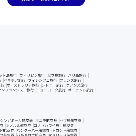
ット島旅行
フィリピン旅行
セブ島旅行
バリ島旅行
行
ベネチア旅行
フィレンツェ旅行
フランス旅行
旅行
オーストラリア旅行
シドニー旅行
ケアンズ旅行
サンフランシスコ旅行
ニューヨーク旅行
オーランド旅行
シンガポール航空券
マニラ航空券
セブ島航空券
券
ホノルル航空券
コナ（ハワイ島）航空券
ド航空券
バンクーバー航空券
トロント航空券
フ航空券
バルセロナ航空券
マドリード航空券