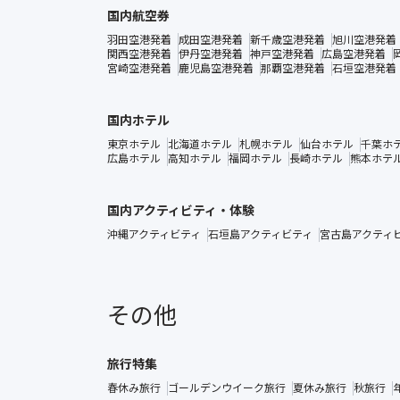
国内航空券
羽田空港発着
成田空港発着
新千歳空港発着
旭川空港発着
関西空港発着
伊丹空港発着
神戸空港発着
広島空港発着
宮崎空港発着
鹿児島空港発着
那覇空港発着
石垣空港発着
国内ホテル
東京ホテル
北海道ホテル
札幌ホテル
仙台ホテル
千葉ホ
広島ホテル
高知ホテル
福岡ホテル
長崎ホテル
熊本ホテ
国内アクティビティ・体験
沖縄アクティビティ
石垣島アクティビティ
宮古島アクティ
その他
旅行特集
春休み旅行
ゴールデンウイーク旅行
夏休み旅行
秋旅行