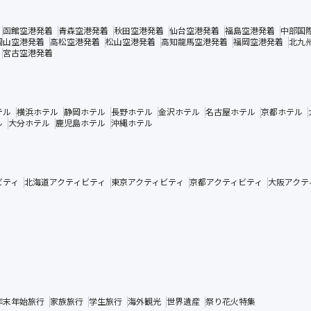
函館空港発着
青森空港発着
秋田空港発着
仙台空港発着
福島空港発着
中部国
岡山空港発着
高松空港発着
松山空港発着
高知龍馬空港発着
福岡空港発着
北九
宮古空港発着
テル
横浜ホテル
静岡ホテル
長野ホテル
金沢ホテル
名古屋ホテル
京都ホテル
ル
大分ホテル
鹿児島ホテル
沖縄ホテル
ビティ
北海道アクティビティ
東京アクティビティ
京都アクティビティ
大阪アクテ
年末年始旅行
家族旅行
学生旅行
海外観光
世界遺産
祭り花火特集