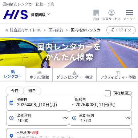
国内格安レンタカー比較・予約
首都圏版
店舗
会員サービス
メニュー
総合旅行サイトHIS
国内旅行
国内格安レンタカー比較・検索・予約
ログイン
国内レンタカーを
かんたん検索
レンタカー
ホテル/旅館
グランピング・一棟貸
アクティビティ・体験
今日
明日
現在地周辺
出発場所
*必須